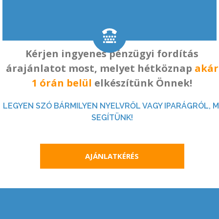
​Kérjen ingyenes pénzügyi fordítás
árajánlatot most, melyet hétköznap
akár
1 órán belül
elkészítünk Önnek!
LEGYEN SZÓ BÁRMILYEN NYELVRŐL VAGY IPARÁGRÓL, M
SEGÍTÜNK!
AJÁNLATKÉRÉS