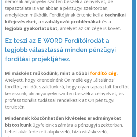
nemcsak anyanyelvi szinten beszéli a célnyelvet, de
tapasztalata is van abban a pénzügyi szektorban,
amelyikben működik. Fordítójának értenie kell a
technikai
kifejezéseket
, a
szabályozói problémákat
és a
legjobb gyakorlatokat
, amelyet az Ön cége is követ.
Ez teszi az E-WORD Fordítóirodát a
legjobb választássá minden pénzügyi
fordítási projektjéhez.
Mi másként működünk, mint a többi
fordító cég
.
Ahelyett, hogy kirendelnénk Ön mellé egy „általános”
fordítót, mi időt szakítunk rá, hogy olyan tapasztalt fordítót
keressünk, aki anyanyelvi szinten beszéli a célnyelvet, és
professzionális tudással rendelkezik az Ön pénzügyi
területén.
Mindennek köszönhetően kivételes eredményeket
biztosítunk
ügyfeleink számára a pénzügyi szektorban.
Lehet akár fedezeti alapkezelő, biztosításkezelő,