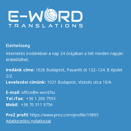
Elérhetőség
Internetes irodánkban a nap 24 órájában a hét minden napján
érdeklődhet.
Irodánk címe:
1026 Budapest, Pasaréti út 122–124. B épület
2/2.
Levelezési címünk:
1021 Budapest, Vízesés utca 10/A
E-mail:
office@e-word.hu
Tel./fax:
+36 1 200 7593
Mobil:
+36 70 311 9756
ProZ profil:
https://www.proz.com/profile/19895
Adatkezelési nyilatkozat