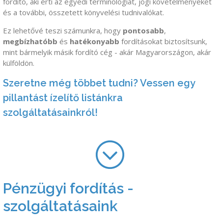
fordító, aki érti az egyedi terminológiát, jogi követelményeket
és a további, összetett könyvelési tudnivalókat.
Ez lehetővé teszi számunkra, hogy
pontosabb
,
megbízhatóbb
és
hatékonyabb
fordításokat biztosítsunk,
mint bármelyik másik fordító cég - akár Magyarországon, akár
külföldön.
Szeretne még többet tudni? Vessen egy
pillantást ízelítő listánkra
szolgáltatásainkról!
Pénzügyi fordítás -
szolgáltatásaink