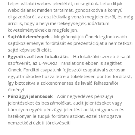
teljes vállalati webes jelenlétét; mi segítünk. Lefordítjuk
weboldalának minden tartalmát, gondoskodva a könnyű
eligazodásról, az esztétikailag vonzó megjelenésről, és még
arról is, hogy a helyi mértékegységek, idő/dátum
követelményeknek is megfeleljen.
Sajtóközlemények
- Megkönnyítjük Önnek legfontosabb
sajtóközleményei fordítását és prezentációját a nemzetközi
sajtó képviselői előtt.
Egyedi szoftver lokalizálás
- Ha lokalizálni szeretné saját
szoftverét, az E-WORD Translations ebben is segíthet
Önnek. Fordítói csapatunk fejlesztői csapatával szorosan
együttműködve hozza létre a tökéletesen pontos fordítást,
így biztosítva a zökkenőmentes és kiváló felhasználói
élményt.
Pénzügyi jelentések
- Akár negyedéves pénzügyi
jelentéseket és beszámolókat, audit jelentéseket vagy
bármilyen egyéb pénzügyi jelentést ad ki, mi gyorsan és
hatékonyan le tudjuk fordítani azokat, ezzel támogatva
nemzetközi üzleti törekvéseit!