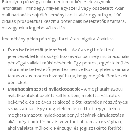
Bármilyen pénzügyi dokumentumot képesek vagyunk
lefordítani - mindegy, milyen egyszerű vagy összetett. Akár
multinacionális sajtóközleményt ad ki, akár egy átfogó, 100
oldalas prospektust készít a potenciális befektetők számára,
mi vagyunk a legjobb választás.
Íme néhány példa pénzügyi fordítási szolgáltatásainkra:
Éves befektetői jelentések
- Az év végi befektetői
jelentések létfontosságú hozzávalói bármely multinacionális
pénzügyi vállalat működésének. Egy pontos, egyértelmű és
informatív befektetői jelentés nemzetközi ügyfelei számára
fantasztikus módon bizonyíthatja, hogy megfelelően kezeli
pénzüket.
Meghatalmazotti nyilatkozatok
- A meghatalmazotti
nyilatkozatokat azelőtt kell kitölteni, mielőtt a vállalatok
bekérnék, és az éves találkozó előtt iktatnák a részvényesi
szavazatokat. Egy megfelelően lefordított, egyértelmű
meghatalmazotti nyilatkozat benyújtásának elmulasztása
akár még büntetéshez is vezethet abban az országban,
ahol vállalata működik. Pénzügyi és jogi szakértő fordítói