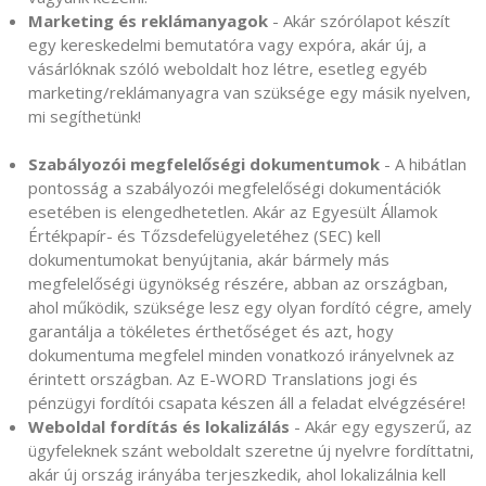
Marketing és reklámanyagok
- Akár szórólapot készít
egy kereskedelmi bemutatóra vagy expóra, akár új, a
vásárlóknak szóló weboldalt hoz létre, esetleg egyéb
marketing/reklámanyagra van szüksége egy másik nyelven,
mi segíthetünk!
Szabályozói megfelelőségi dokumentumok
- A hibátlan
pontosság a szabályozói megfelelőségi dokumentációk
esetében is elengedhetetlen. Akár az Egyesült Államok
Értékpapír- és Tőzsdefelügyeletéhez (SEC) kell
dokumentumokat benyújtania, akár bármely más
megfelelőségi ügynökség részére, abban az országban,
ahol működik, szüksége lesz egy olyan fordító cégre, amely
garantálja a tökéletes érthetőséget és azt, hogy
dokumentuma megfelel minden vonatkozó irányelvnek az
érintett országban. Az E-WORD Translations jogi és
pénzügyi fordítói csapata készen áll a feladat elvégzésére!
Weboldal fordítás és lokalizálás
- Akár egy egyszerű, az
ügyfeleknek szánt weboldalt szeretne új nyelvre fordíttatni,
akár új ország irányába terjeszkedik, ahol lokalizálnia kell