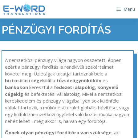
Kilépés
Menu
a
tartalomba
​PÉNZÜGYI FORDÍTÁS
A nemzetközi pénzügy világa nagyon összetett, éppen
ezért a pénzügyi fordítás is rendkívüli szakértelmet
követel meg. Üzletágak tucatjai tartoznak bele a
biztosítási cégektől
a
tőzsdeügynökökön
és
bankokon
keresztül a
fedezeti alapokig
,
könyvelő
cégekig
és befektetési vállalatokig. Mivel a nemzetközi
kereskedelem és pénzügy világába ilyen sok különféle
vállalat tartozik, a működési terület globális bővítése, vagy
egy külföldi/nemzetközi ügyféllel való közös munka nagyon
nehéz lehet - még akkor is, ha van egy fordítója.
Önnek olyan pénzügyi fordítóra van szüksége
, aki