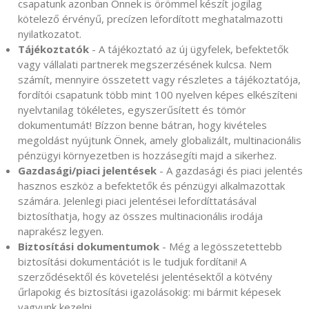
csapatunk azonban Önnek is örömmel készít jogilag
kötelező érvényű, precízen lefordított meghatalmazotti
nyilatkozatot.
Tájékoztatók
- A tájékoztató az új ügyfelek, befektetők
vagy vállalati partnerek megszerzésének kulcsa. Nem
számít, mennyire összetett vagy részletes a tájékoztatója,
fordítói csapatunk több mint 100 nyelven képes elkészíteni
nyelvtanilag tökéletes, egyszerűsített és tömör
dokumentumát! Bízzon benne bátran, hogy kivételes
megoldást nyújtunk Önnek, amely globalizált, multinacionális
pénzügyi környezetben is hozzásegíti majd a sikerhez.
Gazdasági/piaci jelentések
- A gazdasági és piaci jelentés
hasznos eszköz a befektetők és pénzügyi alkalmazottak
számára. Jelenlegi piaci jelentései lefordíttatásával
biztosíthatja, hogy az összes multinacionális irodája
naprakész legyen.
Biztosítási dokumentumok
- Még a legösszetettebb
biztosítási dokumentációt is le tudjuk fordítani! A
szerződésektől és követelési jelentésektől a kötvény
űrlapokig és biztosítási igazolásokig: mi bármit képesek
vagyunk kezelni.