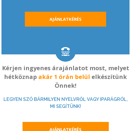
AJÁNLATKÉRÉS
​Kérjen ingyenes árajánlatot most, melyet
hétköznap
akár 1 órán belül
elkészítünk
Önnek!
LEGYEN SZÓ BÁRMILYEN NYELVRŐL VAGY IPARÁGRÓL,
MI SEGÍTÜNK!
AJÁNLATKÉRÉS