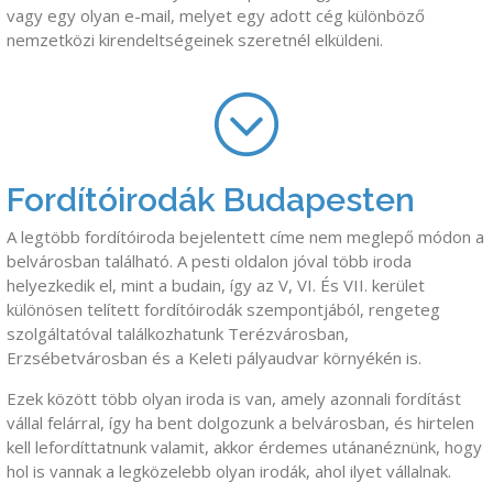
vagy egy olyan e-mail, melyet egy adott cég különböző
nemzetközi kirendeltségeinek szeretnél elküldeni.
Fordítóirodák Budapesten
A legtöbb fordítóiroda bejelentett címe nem meglepő módon a
belvárosban található. A pesti oldalon jóval több iroda
helyezkedik el, mint a budain, így az V, VI. És VII. kerület
különösen telített fordítóirodák szempontjából, rengeteg
szolgáltatóval találkozhatunk Terézvárosban,
Erzsébetvárosban és a Keleti pályaudvar környékén is.
Ezek között több olyan iroda is van, amely azonnali fordítást
vállal felárral, így ha bent dolgozunk a belvárosban, és hirtelen
kell lefordíttatnunk valamit, akkor érdemes utánanéznünk, hogy
hol is vannak a legközelebb olyan irodák, ahol ilyet vállalnak.