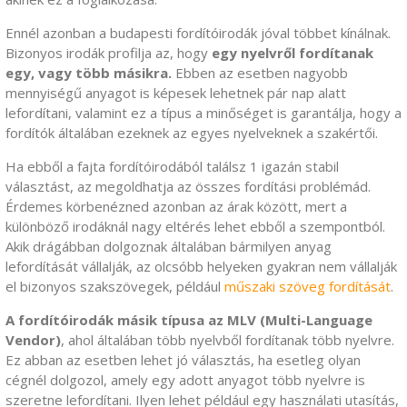
Ennél azonban a budapesti fordítóirodák jóval többet kínálnak.
Bizonyos irodák profilja az, hogy
egy nyelvről fordítanak
egy, vagy több másikra.
Ebben az esetben nagyobb
mennyiségű anyagot is képesek lehetnek pár nap alatt
lefordítani, valamint ez a típus a minőséget is garantálja, hogy a
fordítók általában ezeknek az egyes nyelveknek a szakértői.
Ha ebből a fajta fordítóirodából találsz 1 igazán stabil
választást, az megoldhatja az összes fordítási problémád.
Érdemes körbenézned azonban az árak között, mert a
különböző irodáknál nagy eltérés lehet ebből a szempontból.
Akik drágábban dolgoznak általában bármilyen anyag
lefordítását vállalják, az olcsóbb helyeken gyakran nem vállalják
el bizonyos szakszövegek, például
műszaki szöveg fordítását
.
A fordítóirodák másik típusa az MLV (Multi-Language
Vendor)
, ahol általában több nyelvből fordítanak több nyelvre.
Ez abban az esetben lehet jó választás, ha esetleg olyan
cégnél dolgozol, amely egy adott anyagot több nyelvre is
szeretne lefordítani. Ilyen lehet például egy használati utasítás,