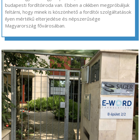
budapesti ​fordítóiroda van​. Ebben a cikkben megpróbáljuk
feltárni, hogy minek is köszönhető a fordítói szolgáltatások
ilyen mértékű elterjedése és népszerűsége
Magyarország fővárosában.