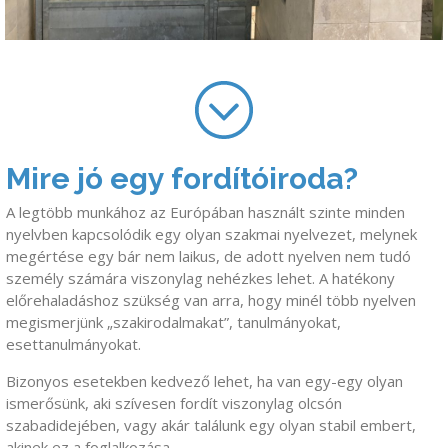
Mire jó egy fordítóiroda?
A legtöbb munkához az Európában használt szinte minden
nyelvben kapcsolódik egy olyan szakmai nyelvezet, melynek
megértése egy bár nem laikus, de adott nyelven nem tudó
személy számára viszonylag nehézkes lehet. A hatékony
előrehaladáshoz szükség van arra, hogy minél több nyelven
megismerjünk „szakirodalmakat”, tanulmányokat,
esettanulmányokat.
Bizonyos esetekben kedvező lehet, ha van egy-egy olyan
ismerősünk, aki szívesen fordít viszonylag olcsón
szabadidejében, vagy akár találunk egy olyan stabil embert,
akinek ez a foglalkozása.