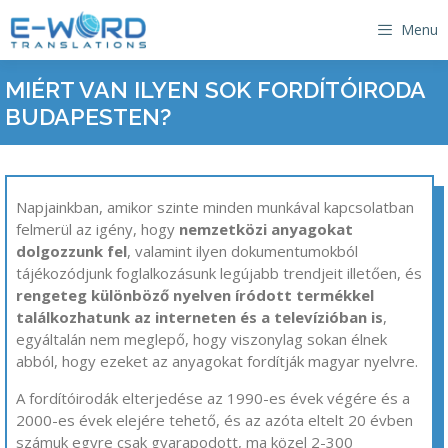
Kilépés
Menu
a
tartalomba
​MIÉRT VAN ILYEN SOK FORDÍTÓIRODA
BUDAPESTEN?
Napjainkban, amikor szinte minden munkával kapcsolatban
felmerül az igény, hogy
nemzetközi anyagokat
dolgozzunk fel
, valamint ilyen dokumentumokból
tájékozódjunk foglalkozásunk legújabb trendjeit illetően, és
rengeteg különböző nyelven íródott termékkel
találkozhatunk az interneten és a televízióban is
,
egyáltalán nem meglepő, hogy viszonylag sokan élnek
abból, hogy ezeket az anyagokat fordítják magyar nyelvre.
A fordítóirodák elterjedése az 1990-es évek végére és a
2000-es évek elejére tehető, és az azóta eltelt 20 évben
számuk egyre csak gyarapodott, ma közel 2-300