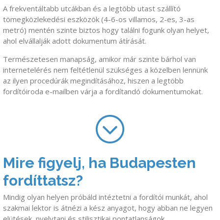
A frekventáltabb utcákban és a legtöbb utast szállító
tömegközlekedési eszközök (4-6-os villamos, 2-es, 3-as
metró) mentén szinte biztos hogy találni fogunk olyan helyet,
ahol elvállalják adott dokumentum átírását.
Természetesen manapság, amikor már szinte bárhol van
internetelérés nem feltétlenül szükséges a közelben lennünk
az ilyen procedúrák megindításához, hiszen a legtöbb
fordítóiroda e-mailben várja a fordítandó dokumentumokat.
Mire figyelj, ha Budapesten
fordíttatsz?
Mindig olyan helyen próbáld intéztetni a fordítói munkát, ahol
szakmai lektor is átnézi a kész anyagot, hogy abban ne legyen
elütések, nyelvtani és stilisztikai pontatlanságok.